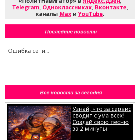
«ПолитНавигатор» в
Яндекс.Дзен
,
Telegram
,
Одноклассниках
,
Вконтакте
,
каналы
Max
и
YouTube
.
Последние новости
Ошибка сети...
Все новости за сегодня
Узнай, что за сервис
сводит с ума всех!
Создай свою песню
за 2 минуты
.