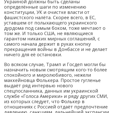
Украиной должны быть сделаны
определённые шаги по изменению
конституции, УК и очистке власти от
фашистского налёта. Скорее всего, в ЕС,
уставшем от полыхающего украинского
дурдома под самым боком, тоже мечтают о
том же. И только США, не являющиеся
гарантом никаких мирных соглашений, с
самого начала держит в руках кнопку
прекращения войны в Донбассе и не делает
ничего для её остановки.
Во всяком случае, Трамп и Госдеп могли бы
назначить новым смотрящим кого-то более
спокойного и миролюбивого, нежели
маккейновца Фолькера. Простое гугленье
выдаёт ряд интервью нового
спецпосланника, данных им украинской
службе «Голоса Америки» и ряду других СМИ,
из которых следует, что Фолькер в
отношениях с Россией отдаёт предпочтение
давлению, санкциям, дальнейшей экспансии