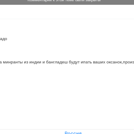
надо
а минранты из индии и бангладеш будут ипать ваших оксанок,произ
Россия