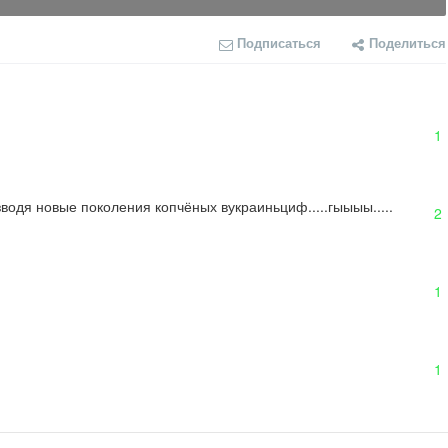
Подписаться
Поделиться
1
водя новые поколения копчёных вукраиньциф.....гыыыы.....
2
1
1