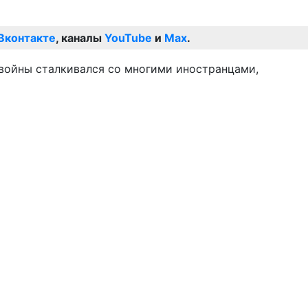
Вконтакте
, каналы
YouTube
и
Max
.
а войны сталкивался со многими иностранцами,