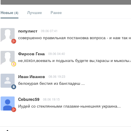
Новые
Лучшие
Ранее
(4)
популист
09.06 07:41
совершенно правильная постановка вопроса - и нам так 
Фирсов Гена
09.06 04:40
не,xoxoл,воевать и подыхать будете вы,тарасы и мыколы.
Иван Иванов
08.06 19:23
белокурая бестия из бангладеш ...
Ceburec59
08.06 19:15
Иудей со стеклянными глазами-нынешняя украина...