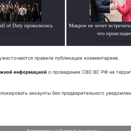
ll of Duty провалилась
Макрон не хочет встречать
Читать поробнее
что происходи
Читать подробне
ужесточаются правила публикации комментариев.
ожной информацией
о проведении СВО ВС РФ на терри
блокировать аккаунты без предварительного уведомле
!
Комментарии к этой теме были закрыты