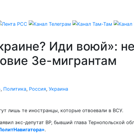
Украине? Иди воюй»: 
ловие Зе-мигрантам
о
,
Политика
,
Россия
,
Украина
ут лишь те иностранцы, которые отвоевали в ВСУ.
аявил экс-депутат ВР, бывший глава Тернопольской о
ПолитНавигатора»
.