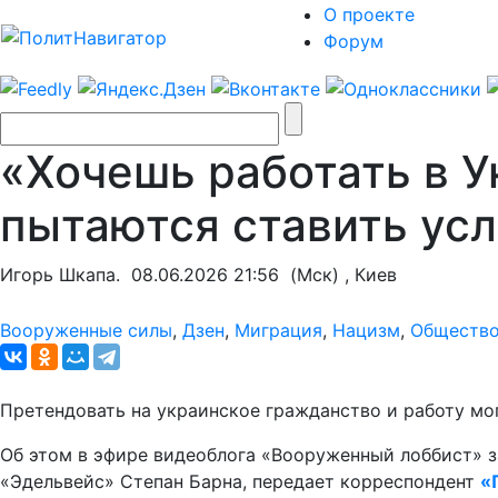
О проекте
Форум
«Хочешь работать в 
пытаются ставить ус
Игорь Шкапа.
08.06.2026 21:56
(Мск) , Киев
Вооруженные силы
,
Дзен
,
Миграция
,
Нацизм
,
Обществ
Претендовать на украинское гражданство и работу мог
Об этом в эфире видеоблога «Вооруженный лоббист» з
«Эдельвейс» Степан Барна, передает корреспондент
«