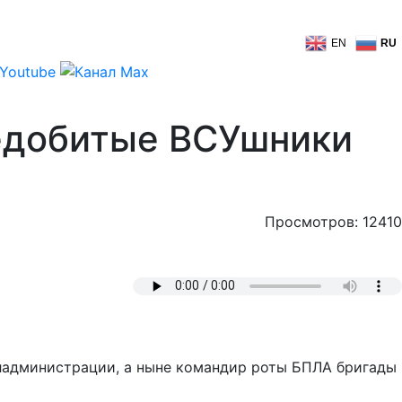
EN
RU
недобитые ВСУшники
Просмотров: 12410
бладминистрации, а ныне командир роты БПЛА бригады