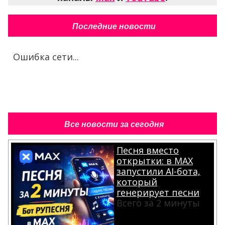
Последние новости
Ошибка сети...
Все новости за сегодня
Песня вместо
открытки: в MAX
запустили AI-бота,
который
генерирует песни
Всего за 2 минуты