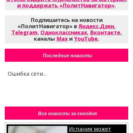
и поддержать «ПолитНавигатор»
.
Подпишитесь на новости
«ПолитНавигатор» в
Яндекс.Дзен
,
Telegram
,
Одноклассниках
,
Вконтакте
,
каналы
Max
и
YouTube
.
Последние новости
Ошибка сети...
Все новости за сегодня
Испания может