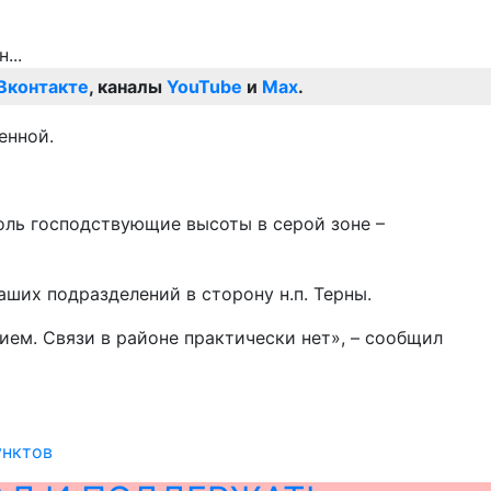
Вконтакте
, каналы
YouTube
и
Max
.
енной.
оль господствующие высоты в серой зоне –
ших подразделений в сторону н.п. Терны.
ем. Связи в районе практически нет», – сообщил
унктов