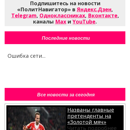
Подпишитесь на новости
«ПолитНавигатор» в
Яндекс.Дзен
,
Telegram
,
Одноклассниках
,
Вконтакте
,
каналы
Max
и
YouTube
.
Последние новости
Ошибка сети...
Все новости за сегодня
Названы главные
претенденты на
«Золотой мяч»
Читать подробнее