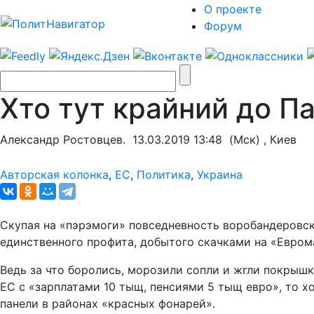
О проекте
Форум
Хто тут крайний до П
Александр Ростовцев.
13.03.2019 13:48
(Мск) , Киев
Авторская колонка
,
ЕС
,
Политика
,
Украина
Скупая на «пэрэмоги» повседневность воробандеровск
единственного профита, добытого скачками на «Еврома
Ведь за что боролись, морозили сопли и жгли покрыш
ЕС с «зарплатами 10 тыщ, пенсиями 5 тыщ евро», то х
панели в районах «красных фонарей».