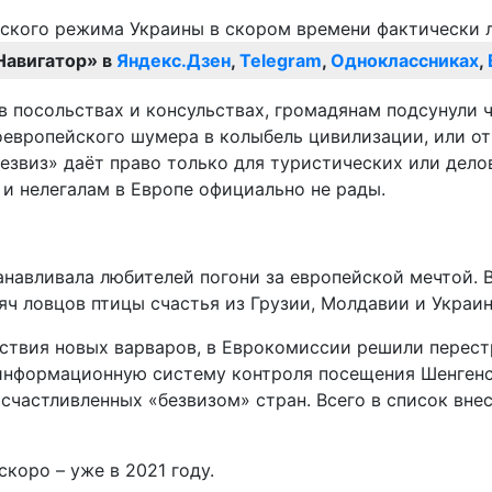
Навигатор» в
Яндекс.Дзен
,
Telegram
,
Одноклассниках
,
 в посольствах и консульствах, громадянам подсунули
европейского шумера в колыбель цивилизации, или от
безвиз» даёт право только для туристических или дел
и нелегалам в Европе официально не рады.
танавливала любителей погони за европейской мечтой.
сяч ловцов птицы счастья из Грузии, Молдавии и Украи
ствия новых варваров, в Еврокомиссии решили перестр
формационную систему контроля посещения Шенгенской
счастливленных «безвизом» стран. Всего в список внес
коро – уже в 2021 году.