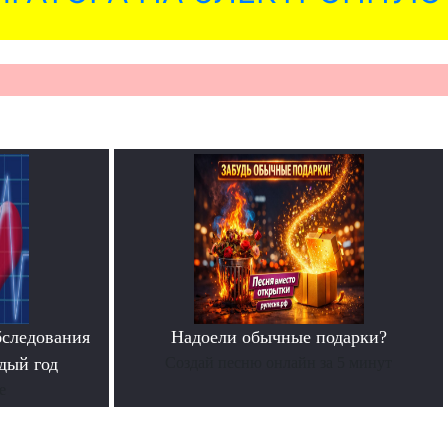
бследования
Надоели обычные подарки?
дый год
Создай песню онлайн за 5 минут
е