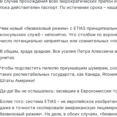
В случае прохождения всех бюрократических препон и 
пока действителен паспорт. По истечении срока – наша
Чем новый «безвизовый режим» с ETIAS принципиально
консульских служб – непонятно. Что столбом по ворон
число потенциально неприятных или сомнительных «по
В общем, зрада зрадная. Все усилия Петра Алексеича 
унитаз.
Чтобы подсластить пилюлю приунывшим шумерам, сооб
таких респектабельных государств, как Канада, Япони
Штаты Америки!
Да-да! Вы не ослышались: засевшие в Еврокомиссии 
Более того: система ETIAS – не европейское изобрете
даже в точности скопировали американскую лицемерну
безвизовый режим». На деле, в обоих случаях, «безви