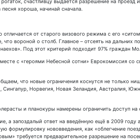
рогаток, счастливцу выдаётся разрешение на проезд и
 песня хороша, начинай сначала.
 отличается от старого визового режима с его «ситом
е, что вороной о столб. Главное – отсеять на дальних
наехов». Под этот критерий подходит 97% граждан Мол
вместе с «героями Небесной сотни» Еврокомиссия со с
щаем, что новые ограничения коснутся не только нищ
я, Сингапур, Норвегия, Новая Зеландия, Австралия, Юж
толерасты и планокуры намерены ограничить доступ н
ние, а запоздалый ответ на введённую ещё в 2009 год
ю формулировку нововведения, как «облегчение поезд
зовым» требуется предварительное разрешение на посещ