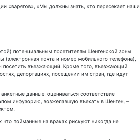
ии «варягов», «Мы должны знать, кто пересекает наши
картой) потенциальным посетителям Шенгенской зоны
ты (электронная почта и номер мобильного телефона),
ен посетить въезжающий. Кроме того, въезжающий
остях, депортациях, посещении им стран, где идут
го анкетные данные, оцениваться соответствие
опом инфузорию, возжелавшую въехать в Шенген, –
ектом.
к что пойманные на враках рискуют никогда не