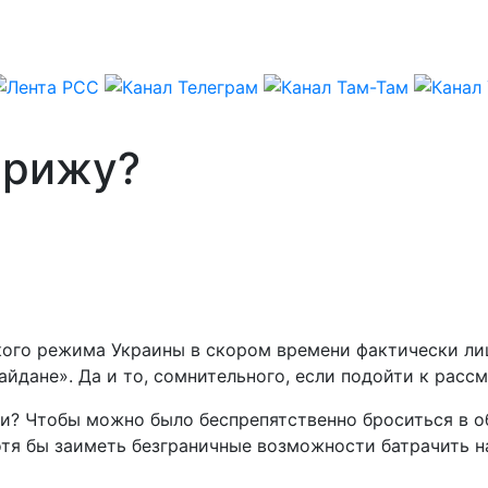
арижу?
ого режима Украины в скором времени фактически лиш
йдане». Да и то, сомнительного, если подойти к расс
ки? Чтобы можно было беспрепятственно броситься в о
отя бы заиметь безграничные возможности батрачить н