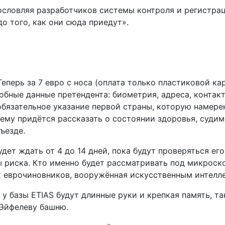
ословляя разработчиков системы контроля и регистрац
до того, как они сюда приедут».
 Теперь за 7 евро с носа (оплата только пластиковой 
обные данные претендента: биометрия, адреса, контак
обязательное указание первой страны, которую намер
 ему придётся рассказать о состоянии здоровья, судим
ъезде.
удет ждать от 4 до 14 дней, пока будут проверяться е
ы риска. Кто именно будет рассматривать под микроск
х еврочиновников, вооружённая искусственным интелл
у базы ETIAS будут длинные руки и крепкая память, та
 Эйфелеву башню.