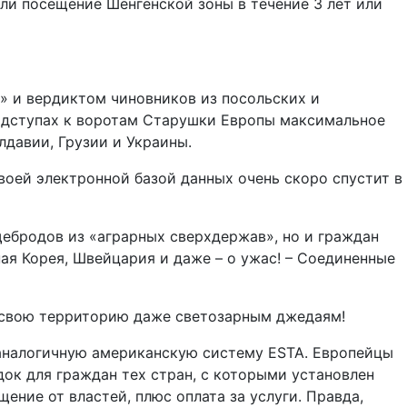
ли посещение Шенгенской зоны в течение 3 лет или
» и вердиктом чиновников из посольских и
 подступах к воротам Старушки Европы максимальное
давии, Грузии и Украины.
воей электронной базой данных очень скоро спустит в
ебродов из «аграрных сверхдержав», но и граждан
ная Корея, Швейцария и даже – о ужас! – Соединенные
а свою территорию даже светозарным джедаям!
у аналогичную американскую систему ESTA. Европейцы
ок для граждан тех стран, с которыми установлен
ение от властей, плюс оплата за услуги. Правда,