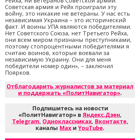
Рейха, ни ветеранов Советской армии.
Советская армия и Рейх проиграли эту
войну, это никакие не ветераны. У нас есть
независимая Украина – это исторический
факт. И воины УПА являются победителями.
Нет Советского Союза, нет Третьего Рейха,
они всем миром признаны преступниками,
поэтому стопроцентными победителями я
считаю воинов, которые воевали за
независимую Украину. Они для меня
победители номер один», – заключил
Поярков.
Отблагодарить журналистов за материал
и поддержать «ПолитНавигатор»
.
Подпишитесь на новости
«ПолитНавигатор» в
Яндекс.Дзен
,
Telegram
,
Одноклассниках
,
Вконтакте
,
каналы
Max
и
YouTube
.