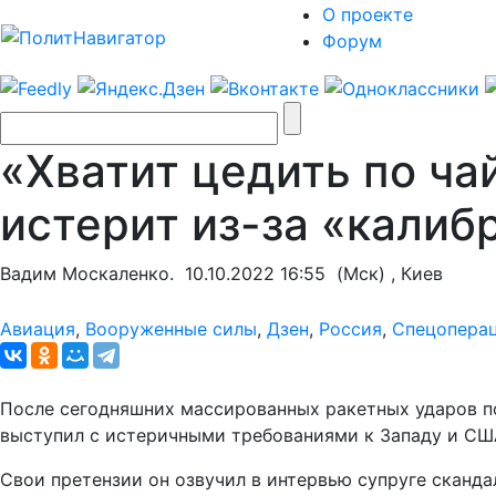
О проекте
Форум
«Хватит цедить по ча
истерит из-за «калиб
Вадим Москаленко.
10.10.2022 16:55
(Мск) , Киев
Авиация
,
Вооруженные силы
,
Дзен
,
Россия
,
Спецопера
После сегодняшних массированных ракетных ударов по
выступил с истеричными требованиями к Западу и США,
Свои претензии он озвучил в интервью супруге сканд