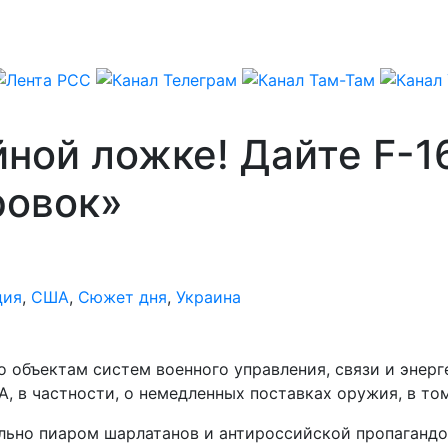
йной ложке! Дайте F-1
ровок»
ция
,
США
,
Сюжет дня
,
Украина
 объектам систем военного управления, связи и энер
 в частности, о немедленных поставках оружия, в том
ально пиаром шарлатанов и антироссийской пропаганд