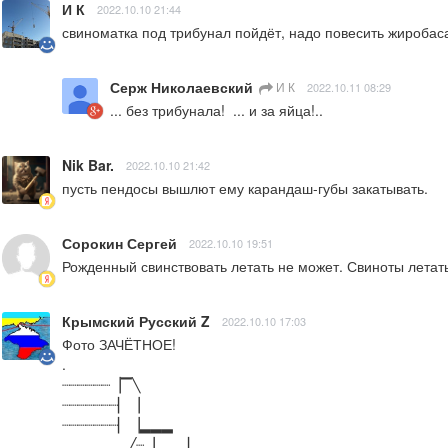
И К
2022.10.10 21:44
свиноматка под трибунал пойдёт, надо повесить жиробас
Серж Николаевский
И К
2022.10.11 08:29
... без трибунала!  ... и за яйца!..
Nik Bar.
2022.10.10 21:42
пусть пендосы вышлют ему карандаш-губы закатывать.
Сорокин Сергей
2022.10.10 19:51
Рожденный свинствовать летать не может. Свиноты летать 
Крымский Русский Z
2022.10.10 17:03
Фото ЗАЧЁТНОЕ!

.

┈┈┈┈┈┈▕▔╲

┈┈┈┈┈┈┈▏▕

┈┈┈┈┈┈┈▏▕▂▂▂

▂▂▂▂▂▂╱┈▕▂▂▂▏
