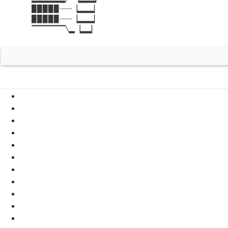
▉▉▉▉▉┈┈┈▕▂▂▂▏

▉▉▉▉▉┈┈┈▕▂▂▂▏

▔▔▔▔▔▔╲▂▕▂▂▏