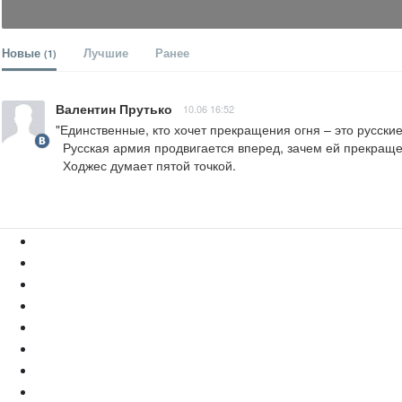
Новые
Лучшие
Ранее
(1)
Валентин Прутько
10.06 16:52
"Единственные, кто хочет прекращения огня – это русские
  Русская армия продвигается вперед, зачем ей прекращение огня.  О перемирии, типа Минских соглашений, мечтает Украина с целью - передохнуть, переформироваться и перевооружиться.

  Ходжес думает пятой точкой.