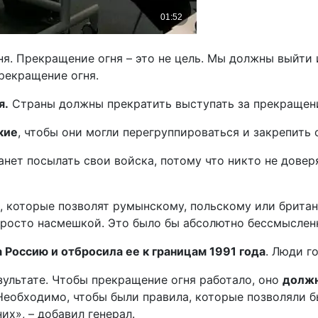
я. Прекращение огня – это не цель. Мы должны выйти 
рекращение огня.
я.
Страны должны прекратить выступать за прекращени
кие
, чтобы они могли перегруппироваться и закрепить 
танет посылать свои войска, потому что никто не дове
й, которые позволят румынскому, польскому или брита
 просто насмешкой. Это было бы абсолютно бессмыслен
а Россию и отбросила ее к границам 1991 года
. Люди г
зультате. Чтобы прекращение огня работало, оно
должн
 Необходимо, чтобы были правила, которые позволяли 
их», – добавил генерал.