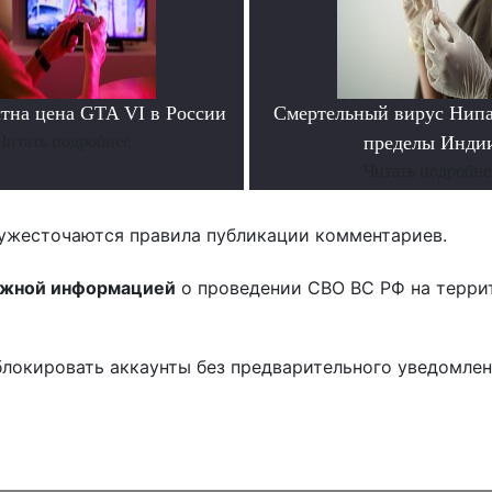
стна цена GTA VI в России
Смертельный вирус Нипа
Читать подробнее
пределы Инди
Читать подробне
ужесточаются правила публикации комментариев.
ожной информацией
о проведении СВО ВС РФ на терри
блокировать аккаунты без предварительного уведомле
!