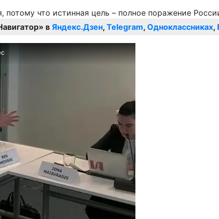
Навигатор» в
Яндекс.Дзен
,
Telegram
,
Одноклассниках
,