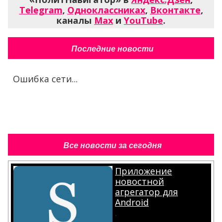
Telegram
,
Одноклассниках
,
Вконтакте
,
каналы
Max
и
YouTube
.
Последние новости
Ошибка сети...
Все новости за сегодня
Приложение
новостной
агрегатор для
Android
.