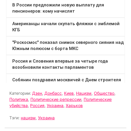
Категории:
Дзен
,
Донбасс
,
Киев
,
Нацизм
,
Общество
,
Политика
,
Политические репрессии
,
Политические
убийства
,
Россия
,
Украина
,
Харьков
Тэги:
нацизм
,
Украина