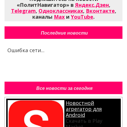
«ПолитНавигатор» в
Яндекс.Дзен
,
Telegram
,
Одноклассниках
,
Вконтакте
,
каналы
Max
и
YouTube
.
Последние новости
Ошибка сети...
Все новости за сегодня
Новостной
агрегатор для
Android
Скачать в Play
Market