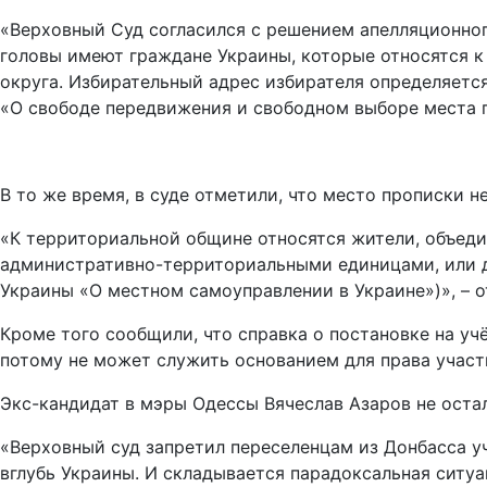
«Верховный Суд согласился с решением апелляционного
головы имеют граждане Украины, которые относятся 
округа. Избирательный адрес избирателя определяетс
«О свободе передвижения и свободном выборе места п
В то же время, в суде отметили, что место прописки 
«К территориальной общине относятся жители, объед
административно-территориальными единицами, или д
Украины «О местном самоуправлении в Украине»)», – о
Кроме того сообщили, что справка о постановке на у
потому не может служить основанием для права участ
Экс-кандидат в мэры Одессы Вячеслав Азаров не ост
«Верховный суд запретил переселенцам из Донбасса у
вглубь Украины. И складывается парадоксальная ситу