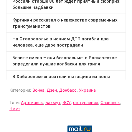
Категории:
Война
,
Дзен
,
Донбасс
,
Украина
Тэги:
Артемовск
,
Бахмут
,
ВСУ
,
отступление
,
Славянск
,
Чмут