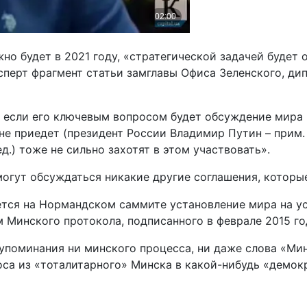
о будет в 2021 году, «стратегической задачей будет 
ксперт фрагмент статьи замглавы Офиса Зеленского, д
, если его ключевым вопросом будет обсуждение мира 
 не приедет (президент России Владимир Путин – прим.
.) тоже не сильно захотят в этом участвовать».
могут обсуждаться никакие другие соглашения, которы
ется на Нормандском саммите установление мира на у
м Минского протокола, подписанного в феврале 2015 го
 упоминания ни минского процесса, ни даже слова «Мин
носа из «тоталитарного» Минска в какой-нибудь «демо