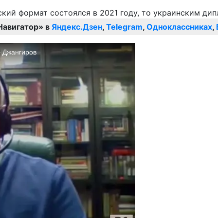
Навигатор» в
Яндекс.Дзен
,
Telegram
,
Одноклассниках
,