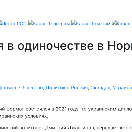
я в одиночестве в Но
формат
,
Общество
,
Политика
,
Россия
,
Скандал
,
Украина
ий формат состоялся в 2021 году, то украинским дип
краинских условиях.
раинский политолог Дмитрий Джангиров, передаёт кор