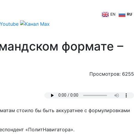
EN
RU
рмандском формате –
Просмотров: 6255
ломатам стоило бы быть аккуратнее с формулировками
респондент «ПолитНавигатора».