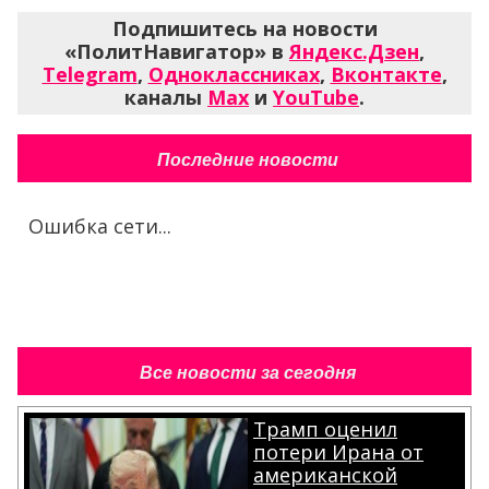
Подпишитесь на новости
«ПолитНавигатор» в
Яндекс.Дзен
,
Telegram
,
Одноклассниках
,
Вконтакте
,
каналы
Max
и
YouTube
.
Последние новости
Ошибка сети...
Все новости за сегодня
Трамп оценил
потери Ирана от
американской