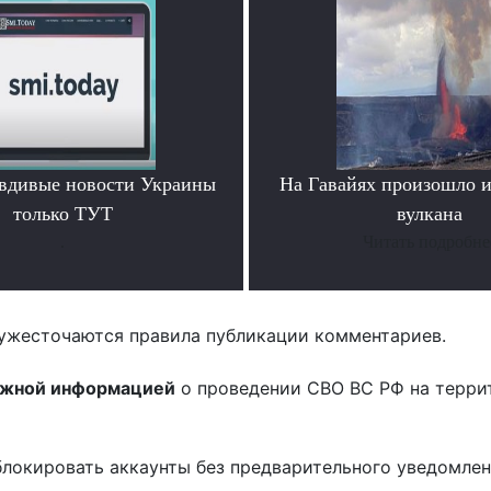
вдивые новости Украины
На Гавайях произошло 
только ТУТ
вулкана
.
Читать подробне
ужесточаются правила публикации комментариев.
ожной информацией
о проведении СВО ВС РФ на терри
блокировать аккаунты без предварительного уведомле