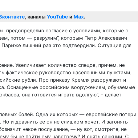
Вконтакте
, каналы
YouTube
и
Max
.
ы, предопределив согласие с условиями, которые с
шем, потом — разрулим”, которым Петр Алексеевич
 в Париже лишний раз это подтвердили. Ситуация для
ение. Увеличивает количество спецов, причем, не
ять фактическое руководство населенными пунктами,
сийские рубли. Про приказу Кремля разоружают и
уса. Оснащенные российским вооружением, обучаемые
асса, она готовится играть вдолгую”, – делает
оловных болей. Одна их которых — европейские потери
. Но и дразнить ее он не слишком хочет. И загонять
бозначит некое послушание, — ну вот, смотрите, не
му бы не пойти ему навстречу? И снять санкции. С