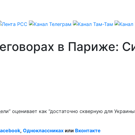
реговорах в Париже: 
дели” оценивает как “достаточно скверную для Украин
Facebook
,
Одноклассниках
или
Вконтакте