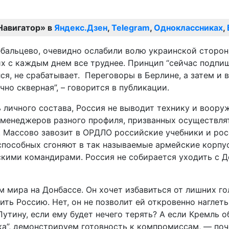
Навигатор» в
Яндекс.Дзен
,
Telegram
,
Одноклассниках
,
ебальцево, очевидно ослабили волю украинской сторон
их с каждым днем все труднее. Принцип “сейчас подпи
ся, не срабатывает. Переговоры в Берлине, а затем и
но скверная”, – говорится в публикации.
личного состава, Россия не выводит технику и вооруж
т менеджеров разного профиля, призванных осуществл
 Массово завозит в ОРДЛО российские учебники и рос
еспособных сгоняют в так называемые армейские корп
ми командирами. Россия не собирается уходить с Донб
м мира на Донбассе. Он хочет избавиться от лишних г
ить Россию. Нет, он не позволит ей откровенно наглеть
Путину, если ему будет нечего терять? А если Кремль о
а”, демонстрируем готовность к компромиссам, — поче