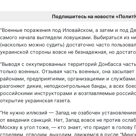
Подпишитесь на новости «Полит
“Военные поражения под Иловайском, а затем и под Д
самого начала выглядели ловушками. Выбираться из н
(насколько можно судить) достаточно часто пользовал
украинской стороны вовсе не безнадежная, но достаточ
“Выводя с оккупированных территорий Донбасса часть 
только военных. Отзывая часть военных, она засылае
районами, предприятиями, организациями и службами.
разгоняют дикие, неподконтрольные банды, а всех бо
российскими инструкторами и возглавляемые российски
открытие украинская газета.
“Не нужно иллюзий — Запад не озабочен установление
от введения санкций. Нет, Запад вовсе не против ослаб
Москву в угол тоже, — кто знает, что придет в голову 
стреляем, отводим, выходим, движемся в русле “Минск