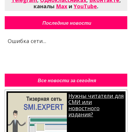
Telegram
,
Одноклассниках
,
Вконтакте
,
каналы
Max
и
YouTube
.
Последние новости
Ошибка сети...
Все новости за сегодня
Нужны читатели для
СМИ или
новостного
издания?
.