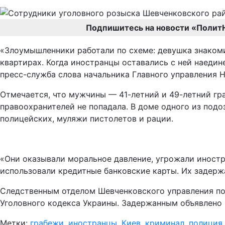
Подпишитесь на новости «Полит
«Злоумышленники работали по схеме: девушка знакоми
квартирах. Когда иностранцы оставались с ней наеди
пресс-служба слова начальника Главного управления 
Отмечается, что мужчины — 41-летний и 49-летний гра
правоохранителей не попадала. В доме одного из под
полицейских, муляжи пистолетов и рации.
«Они оказывали моральное давление, угрожали иностр
использовали кредитные банковские карты. Их задерж
Следственным отделом Шевченковского управления поли
Уголовного кодекса Украины. Задержанным объявлено 
Метки:
грабежи
,
иностранцы
,
Киев
,
криминал
,
полиция