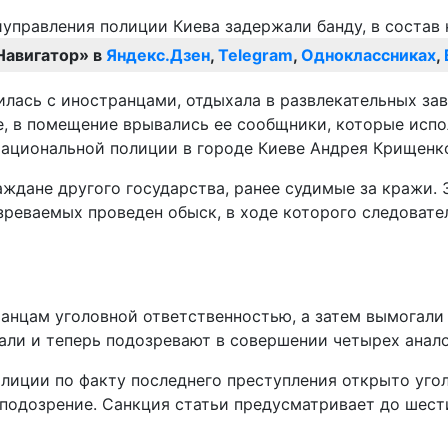
Навигатор» в
Яндекс.Дзен
,
Telegram
,
Одноклассниках
,
лась с иностранцами, отдыхала в развлекательных зав
не, в помещение врывались ее сообщники, которые исп
Национальной полиции в городе Киеве Андрея Крищенк
ждане другого государства, ранее судимые за кражи. 3
озреваемых проведен обыск, в ходе которого следова
анцам уголовной ответственностью, а затем вымогали 
али и теперь подозревают в совершении четырех анал
ции по факту последнего преступления открыто уголов
подозрение. Санкция статьи предусматривает до шест