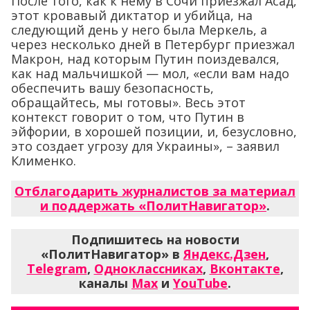
После того, как к нему в Сочи приезжал Асад,
этот кровавый диктатор и убийца, на
следующий день у него была Меркель, а
через несколько дней в Петербург приезжал
Макрон, над которым Путин поиздевался,
как над мальчишкой — мол, «если вам надо
обеспечить вашу безопасность,
обращайтесь, мы готовы». Весь этот
контекст говорит о том, что Путин в
эйфории, в хорошей позиции, и, безусловно,
это создает угрозу для Украины», – заявил
Клименко.
Отблагодарить журналистов за материал
и поддержать «ПолитНавигатор»
.
Подпишитесь на новости
«ПолитНавигатор» в
Яндекс.Дзен
,
Telegram
,
Одноклассниках
,
Вконтакте
,
каналы
Max
и
YouTube
.