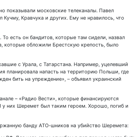
дно показывали московские телеканалы. Павел
 Кучму, Кравчука и других. Ему не нравилось, что
. То есть он бандитов, которые там сидели, назвал
ев, которые обложили Брестскую крепость, было
авшие с Урала, с Татарстана. Например, уцелевший
мия планировала напасть на территорию Польши, где
жден бить на упреждение», – объявил украинский
канале – «Радио Вести», которые финансируются
 у них Шеремет был таким героем. Хорошо, погиб и
ержанную банду АТО-шников на убийство Шеремета: