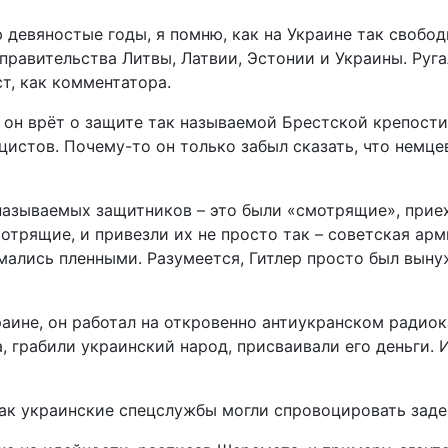
 девяностые годы, я помню, как на Украине так свобо
равительства Литвы, Латвии, Эстонии и Украины. Ругал
ст, как комментатора.
де он врёт о защите так называемой Брестской крепости
цистов. Почему-то он только забыл сказать, что немц
называемых защитников – это были «смотрящие», приех
отрящие, и привезли их не просто так – советская ар
мались пленными. Разумеется, Гитлер просто был выну
краине, он работал на откровенно антиукранском радио
грабили украинский народ, присваивали его деньги. И
как украинские спецслужбы могли спровоцировать зад