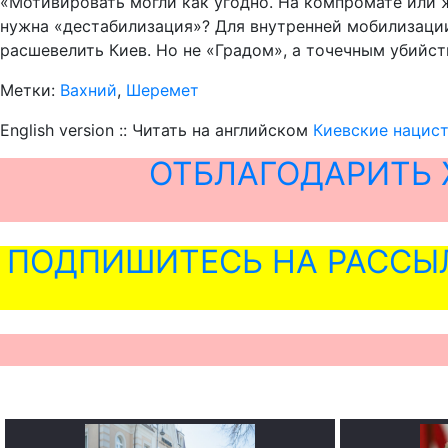
«Мотивировать могли как угодно. На компромате или ж
нужна «дестабилизация»? Для внутренней мобилизации.
расшевелить Киев. Но не «Градом», а точечным убийст
Метки:
Вахний
,
Шеремет
English version :: Читать на английском
Киевские нацис
ОТБЛАГОДАРИТЬ 
ПОДПИШИТЕСЬ НА РАССЫ