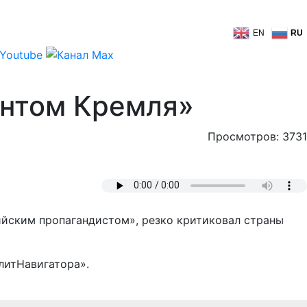
EN
RU
ентом Кремля»
Просмотров: 3731
ийским пропагандистом», резко критиковал страны
литНавигатора».