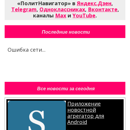
«ПолитНавигатор» в
Яндекс.Дзен
,
Telegram
,
Одноклассниках
,
Вконтакте
,
каналы
Max
и
YouTube
.
Последние новости
Ошибка сети...
Все новости за сегодня
Приложение
новостной
агрегатор для
Android
.