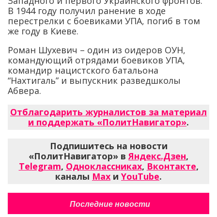
Западного и первого Украинского фронтов.
В 1944 году получил ранение в ходе
перестрелки с боевиками УПА, погиб в том
же году в Киеве.
Роман Шухевич – один из оидеров ОУН,
командующий отрядами боевиков УПА,
командир нацистского батальона
“Нахтигаль” и выпускник разведшколы
Абвера.
Отблагодарить журналистов за материал
и поддержать «ПолитНавигатор»
.
Подпишитесь на новости
«ПолитНавигатор» в
Яндекс.Дзен
,
Telegram
,
Одноклассниках
,
Вконтакте
,
каналы
Max
и
YouTube
.
Последние новости