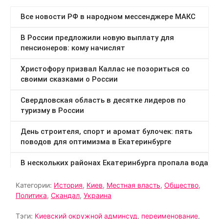
Категории:
История
,
Киев
,
Местная власть
,
Общество
,
Политика
,
Скандал
,
Украина
Тэги:
Киевский окружной админсуд
,
переименование
,