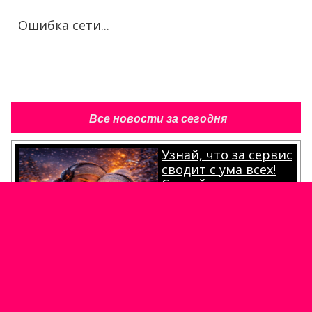
Все новости за сегодня
Узнай, что за сервис
сводит с ума всех!
Создай свою песню
за 2 минуты
.