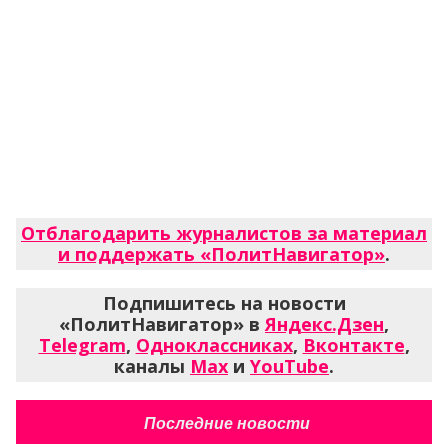
Отблагодарить журналистов за материал
и поддержать «ПолитНавигатор»
.
Подпишитесь на новости
«ПолитНавигатор» в
Яндекс.Дзен
,
Telegram
,
Одноклассниках
,
Вконтакте
,
каналы
Max
и
YouTube
.
Последние новости
Ошибка сети...