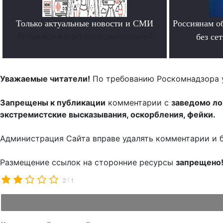
Только актуальные новости и СМИ
Россиянам о
Всегда будь в курсе последних событий
без се
Уважаемые читатели!
По требованию Роскомнадзора 
Запрещены к публикации
комментарии с
заведомо л
экстремистские высказывания, оскорбления, фейки.
Администрация Сайта вправе удалять комментарии и 
Размещение ссылок на сторонние ресурсы
запрещено
/
2
1