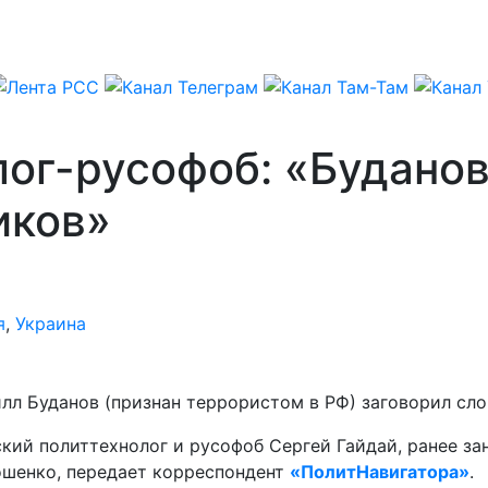
ог-русофоб: «Буданов
иков»
я
,
Украина
илл Буданов (признан террористом в РФ) заговорил сл
ский политтехнолог и русофоб Сергей Гайдай, ранее 
ошенко, передает корреспондент
«ПолитНавигатора»
.