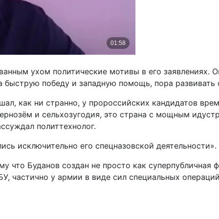
анным ухом политические мотивы в его заявлениях. Он
 на быструю победу и западную помощь, пора развивать
шал, как ни странно, у пророссийских кандидатов вре
 чернозём и сельхозугодия, это страна с мощным идус
ассуждал политтехнолог.
лись исключительно его спецназовской деятельности».
тому что Буданов создан не просто как суперпубличная
У, частично у армии в виде сил специальных операций