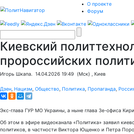
О проекте
Форум
Киевский политтехнол
пророссийских полит
Игорь Шкапа.
14.04.2026 19:49
(Мск) , Киев
Дзен
,
Нацизм
,
Общество
,
Политика
,
Пропаганда
,
Росси
Экс-глава ГУР МО Украины, а ныне глава Зе-офиса Кир
Об этом в эфире видеоканала «Политика» заявил киев
политиков, в частности Виктора Ющенко и Петра Пор