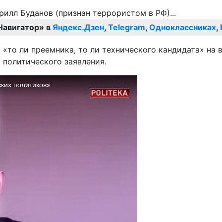
Навигатор» в
Яндекс.Дзен
,
Telegram
,
Одноклассниках
,
 «то ли преемника, то ли технического кандидата» на 
 политического заявления.