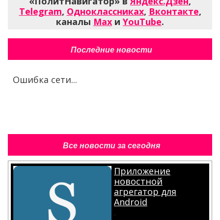
«ПолитНавигатор» в
Яндекс.Дзен
,
Telegram
,
Одноклассниках
,
Вконтакте
,
каналы
Max
и
YouTube
.
Последние новости
Ошибка сети...
Все новости за сегодня
Приложение
новостной
агрегатор для
Android
.