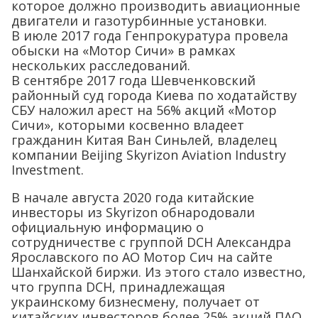
которое должно производить авиационные
двигатели и газотурбинные установки.
В июле 2017 года Генпрокуратура провела
обыски на «Мотор Сичи» в рамках
нескольких расследований.
В сентябре 2017 года Шевченковский
районный суд города Киева по ходатайству
СБУ наложил арест на 56% акций «Мотор
Сичи», которыми косвенно владеет
гражданин Китая Ван Синьлей, владелец
компании Beijing Skyrizon Aviation Industry
Investment.
В начале августа 2020 года китайские
инвесторы из Skyrizon обнародовали
официальную информацию о
сотрудничестве с группой DCH Александра
Ярославского по АО Мотор Сич на сайте
Шанхайской биржи. Из этого стало известно,
что группа DCH, принадлежащая
украинскому бизнесмену, получает от
китайских инвесторов более 25% акций ПАО