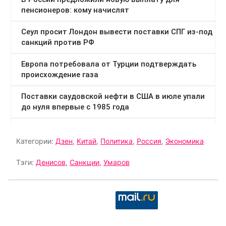
Категории:
Дзен
,
Китай
,
Политика
,
Россия
,
Экономика
Тэги:
Денисов
,
Санкции
,
Умаров