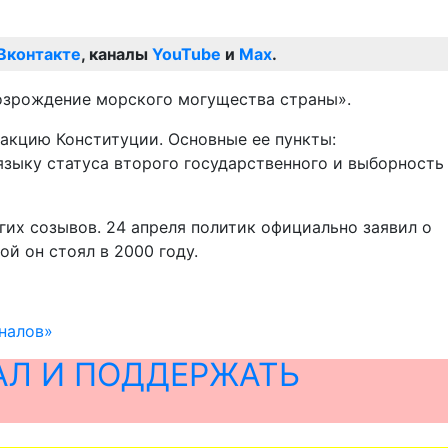
Вконтакте
, каналы
YouTube
и
Max
.
возрождение морского могущества страны».
дакцию Конституции. Основные ее пункты:
языку статуса второго государственного и выборность
гих созывов. 24 апреля политик официально заявил о
й он стоял в 2000 году.
налов»
АЛ И ПОДДЕРЖАТЬ