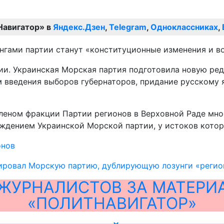
Навигатор» в
Яндекс.Дзен
,
Telegram
,
Одноклассниках
,
унгами партии станут «конституционные изменения и 
тии. Украинская Морская партия подготовила новую ре
 введения выборов губернаторов, придание русскому 
членом фракции Партии регионов в Верховной Раде мно
ждением Украинской Морской партии, у истоков которо
онов
ировал Морскую партию, дублирующую лозунги «регио
ЖУРНАЛИСТОВ ЗА МАТЕРИ
«ПОЛИТНАВИГАТОР»