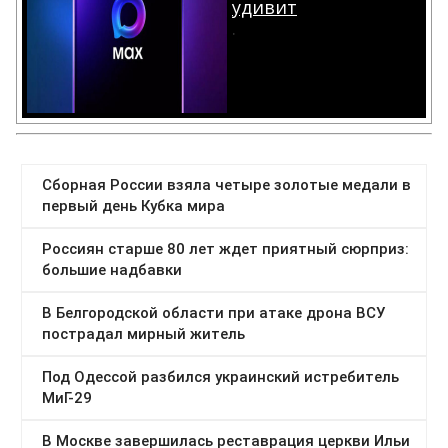
удивит
.