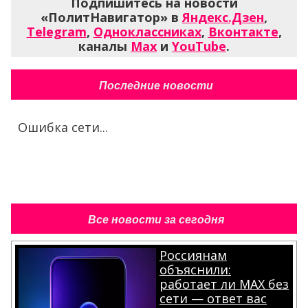
Подпишитесь на новости
«ПолитНавигатор» в
Яндекс.Дзен
,
Telegram
,
Одноклассниках
,
Вконтакте
,
каналы
Max
и
YouTube
.
Последние новости
Ошибка сети...
Все новости за сегодня
Россиянам
объяснили:
работает ли MAX без
сети — ответ вас