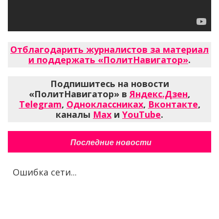
Отблагодарить журналистов за материал
и поддержать «ПолитНавигатор»
.
Подпишитесь на новости
«ПолитНавигатор» в
Яндекс.Дзен
,
Telegram
,
Одноклассниках
,
Вконтакте
,
каналы
Max
и
YouTube
.
Последние новости
Ошибка сети...