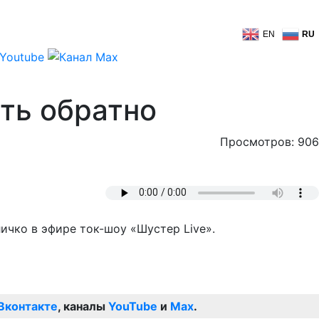
EN
RU
ть обратно
Просмотров: 906
личко в эфире ток-шоу «Шустер Live».
Вконтакте
, каналы
YouTube
и
Max
.