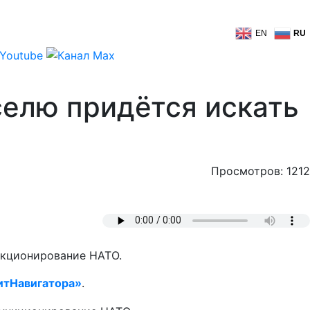
EN
RU
елю придётся искать
Просмотров: 1212
нкционирование НАТО.
итНавигатора»
.