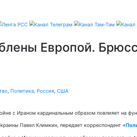
блены Европой. Брюсс
тво
,
Политика
,
Россия
,
США
войне с Ираном кардинальным образом повлияет на фу
 Украины Павел Климкин, передает корреспондент
«Пол