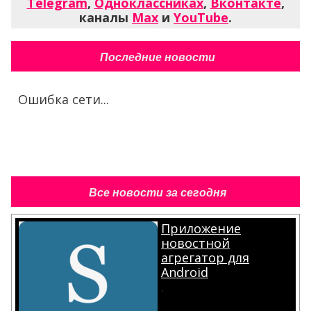
Telegram
,
Одноклассниках
,
Вконтакте
,
каналы
Max
и
YouTube
.
Последние новости
Ошибка сети...
Все новости за сегодня
Приложение
новостной
агрегатор для
Android
.