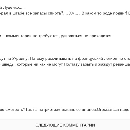
Луценко,....

л в штабе все запасы спирта?.... Хм... . В каком то роде подвиг! Бг
и  - комментарии не требуются, удивляться не приходится.
т на Украину. Потому рассчитывать на французский легион не стои
о шведы, которые ни как не могут Полтаву забыть и жаждут реванша
ою смотреть?Так ты патриотизм выкинь со штанов.Огрызаться надо 
СЛЕДУЮЩИЕ КОММЕНТАРИИ