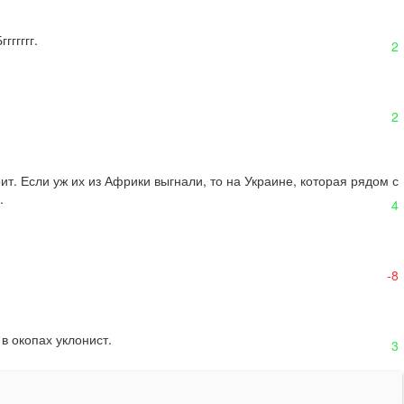
гггггг.
2
2
т. Если уж их из Африки выгнали, то на Украине, которая рядом с 
.
4
-8
в окопах уклонист.
3