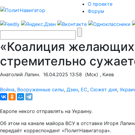
О проекте
Форум
«Коалиция желающих»
стремительно сужает
Анатолий Лапин.
16.04.2025 13:58
(Мск) , Киев
Война
,
Вооруженные силы
,
Дзен
,
ЕС
,
Сюжет дня
,
Украи
Европе некого отправлять на Украину.
Об этом на канале майора ВСУ в отставке Игоря Лапи
передаёт корреспондент «ПолитНавигатора».