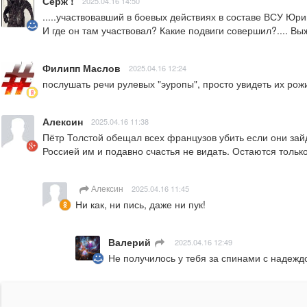
Серж !
2025.04.16 14:50
.....участвовавший в боевых действиях в составе ВСУ Юрий 
И где он там участвовал? Какие подвиги совершил?.... Выжра
Филипп Маслов
2025.04.16 12:24
послушать речи рулевых "эуропы", просто увидеть их рож
Алексин
2025.04.16 11:38
Пётр Толстой обещал всех французов убить если они зайду
Россией им и подавно счастья не видать. Остаются тольк
Алексин
2025.04.16 11:45
Ни как, ни пись, даже ни пук!
Валерий
ㅤ
2025.04.16 12:49
Не получилось у тебя за спинами с надежд