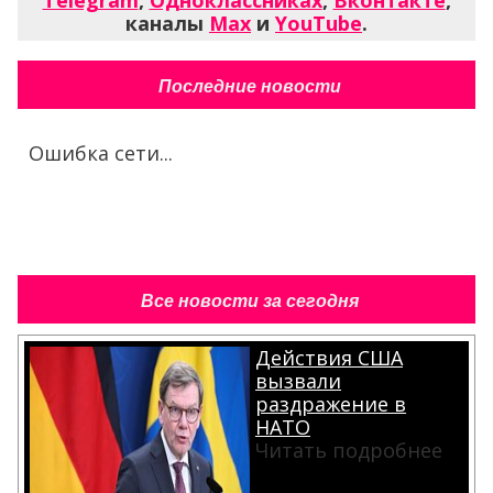
Telegram
,
Одноклассниках
,
Вконтакте
,
каналы
Max
и
YouTube
.
Последние новости
Ошибка сети...
Все новости за сегодня
Действия США
вызвали
раздражение в
НАТО
Читать подробнее