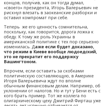
концов, получив, как он тогда думал,
«своего» президента, Игорь Валерьевич не
рискнул влезать в заокеанские разборки и
оставил компромат при себе.
Теперь же его ценность сомнительна,
поскольку, как говорится, дорога ложка к
обеду. К тому же роль Украины в
американской политике с тех пор серьезно
изменилась. Д
аже если будет доказано,
что режим в Киеве вообще людоедский,
это не прекратит его поддержку
Вашингтоном.
Впрочем, если оставить за скобками
политическую составляющую, в Америке
Игоря Валерьевича ждут по вполне
обычным финансовым делам. Например, об
уклонении от налогов. Но и тут у Бени есть с
кого брать пример. Тот же коллега по
олигархическому цеху Дмитрий Фирташ уже
десять лет успешно отбивается от