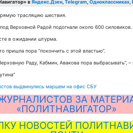
Навигатор» в
Яндекс.Дзен
,
Telegram
,
Одноклассниках
,
прямую трасляцию шествия.
 под Верховной Радой подогнали около 600 силовиков.
сте в ожидании штурма.
то пришла пора “покончить с этой властью”.
Верховную Раду, Кабмин, Авакова пора выбрасывать”, 
утина”
истов выдвинулись маршем на офис СБУ
ЖУРНАЛИСТОВ ЗА МАТЕРИ
«ПОЛИТНАВИГАТОР»
ЛКУ НОВОСТЕЙ ПОЛИТНАВИ