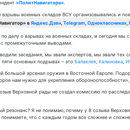
пондент
«ПолитНавигатора»
.
Навигатор» в
Яндекс.Дзен
,
Telegram
,
Одноклассниках
,
по делу о взрывах на военных складах, и сегодня мы 
о с промежуточными выводами.
одили заседания, мы звали экспертов, мы звали тех с
о пяти основных подрывах – это
Балаклея
,
Калиновка
,
И
ый большой арсенал оружия в Восточной Европе. Подо
торое нам нужно для укрепления обороноспособности», 
озыв Верховной рады не создал комиссию по расследо
й резонанс? Я не понимаю, почему у 8 созыва Верхов
 понимаете, что с каждым годом все сложнее и сложне