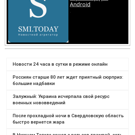
Android
.