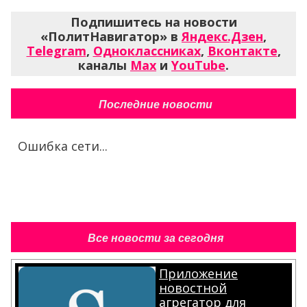
Подпишитесь на новости
«ПолитНавигатор» в
Яндекс.Дзен
,
Telegram
,
Одноклассниках
,
Вконтакте
,
каналы
Max
и
YouTube
.
Последние новости
Ошибка сети...
Все новости за сегодня
Приложение
новостной
агрегатор для