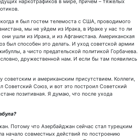
едущих наркотрафиков в мире, причем – тяжелых
отиков.
, когда я был гостем телемоста с США, проводимого
нистана, мы не уйдем из Ирака, в Ираке у нас то ли
от они ушли из Ирака, и из Афганистана. Американская
з был способен это делать. И уход советской армии
ибуллы, а чисто предательской политикой Горбачева.
условно, дружественной нам. И если бы там появились
у советским и американским присутствием. Коллеги,
ил Советский Союз, и вот это построил Советский
стане позитивная. Я думаю, что после ухода
абула?
джан. Потому что Азербайджан сейчас стал турецким
ла начало совместных действий по построению