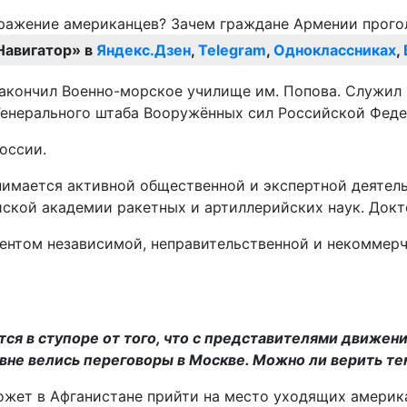
Навигатор» в
Яндекс.Дзен
,
Telegram
,
Одноклассниках
,
 закончил Военно-морское училище им. Попова. Служил
Генерального штаба Вооружённых сил Российской Феде
оссии.
анимается активной общественной и экспертной деятель
ской академии ракетных и артиллерийских наук. Докт
дентом независимой, неправительственной и некоммер
тся в ступоре от того, что с представителями движен
не велись переговоры в Москве. Можно ли верить тем
ожет в Афганистане прийти на место уходящих америка