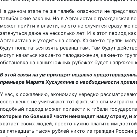
На данном этапе те же талибы опасности не представл
талибанские законы. Но в Афганистане гражданская во
может прийти к власти, но это не случится сразу же
затянуться даже на несколько лет. И в этот период ка
Афганистана и уходить на север. Какие-то группы мог
будут попытаться взять реванш там. Там будут действ
могут начаться какие-то телодвижения, какие-то груп
обстановка на наших южных рубежах будет напряженн
В этой связи на ум приходят недавно предотвращенн
премьера Марата Хуснуллина о необходимости привл
У нас, к сожалению, экономику нередко рассматривают
совершенно не учитывают тот факт, что эти мигранты,
подобный подход может привести к гибели государст
которые по большей части ненавидят нашу страну, и э
хватает своих людей, просто нужно платить им достой
за пятнадцать тысяч рублей никто из граждан России р