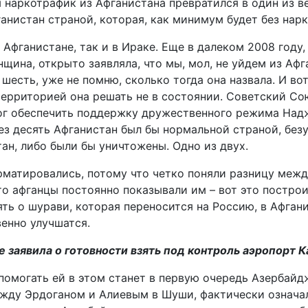
 наркотрафик из Афганистана превратился в один из в
анистан страной, которая, как минимум будет без нарк
 Афганистане, так и в Ираке. Еще в далеком 2008 году
ина, открыто заявляла, что мы, мол, не уйдем из Афга
и шесть, уже не помню, сколько тогда она назвала. И в
ерриторией она решать не в состоянии. Советский Сою
мог обеспечить поддержку дружественного режима Надж
ез десять Афганистан был бы нормальной страной, без
ан, либо были бы уничтожены. Одно из двух.
рматировались, потому что четко поняли разницу межд
то афганцы постоянно показывали им – вот это постро
ть о шурави, которая переносится на Россию, в Афгани
енно улучшатся.
е заявила о готовности взять под контроль аэропорт К
И помогать ей в этом станет в первую очередь Азербай
ежду Эрдоганом и Алиевым в Шуши, фактически означа