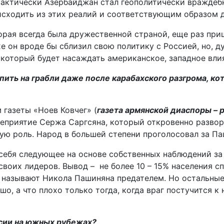
фактически Азербайджан стал геополитически враждебн
сходить из этих реалий и соответствующим образом д
торая всегда была дружественной страной, еще раз при
е он вроде бы сблизил свою политику с Россией, но, 
 который будет насаждать американское, западное вли
ить на грабли даже после карабахского разгрома, кот
 газеты «Ноев Ковчег» (
газета армянской диаспоры – 
еприятие Сержа Саргсяна, который откровенно разворо
ную роль. Народ в большей степени проголосовал за П
т себя следующее на основе собственных наблюдений за
воих лидеров. Вывод – не более 10 – 15% населения с
е называют Никола Пашиняна предателем. Но остальные 
, а что плохо только тогда, когда враг постучится к н
ссии на южных рубежах?