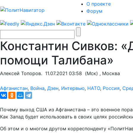
О проекте
Форум
Константин Сивков: «
помощи Талибана»
Алексей Топоров.
11.07.2021 03:58
(Мск) , Москва
Афганистан
,
Война
,
Дзен
,
Интервью
,
НАТО
,
Россия
,
Сре
Почему выход США из Афганистана – это военное пор
Как Запад будет использовать в своих целях российск
Об этом и о многом другом корреспонденту «ПолитНав