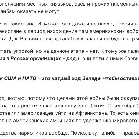
ополчения местных князьков, баев и прочих племенных
либам оказать не могут.
ти Пакистана. И, может это даже и не плохо, Россия 
анистане в период нахождения там американских войск
й. Для России приход талибов к власти не будет серь
стать угрозой, но на данном этапе – нет. К тому же та
я в России организация – ред.
), они вели с ними боев
ск США и НАТО – это хитрый ход Запада, чтобы остави
од чистую, потому что целями этой войны были оккупа
а которое те возлагали вину за события 11 сентября 2
аставили американцев уйти из Афганистана. То есть он
ст на американских амбициях по удержанию мирового 
водства наркотиков вообще. Поскольку талибы – право