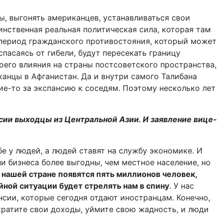
ы, выгонять американцев, устанавливаться свои
инственная реальная политическая сила, которая там
й период гражданского противостояния, который может
спасаясь от гибели, будут пересекать границу
оего влияния на страны постсоветского пространства,
канцы в Афганистан. Да и внутри самого Талибана
кие-то за экспансию к соседям. Поэтому несколько лет
сии выходцы из Центральной Азии. И заявление вице-
е у людей, а людей ставят на службу экономике. И
ли бизнеса более выгодны, чем местное население, но
 нашей стране появятся пять миллионов человек,
йной ситуации будет стрелять нам в спину
. У нас
нсии, которые сегодня отдают иностранцам. Конечно,
ократите свои доходы, уймите свою жадность, и люди