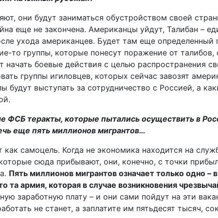
яют, они будут заниматься обустройством своей стран
йна еще не закончена. Американцы уйдут, Талибан – ед
 после ухода американцев. Будет там еще определенны
кие-то группы, которые понесут поражение от талибов, 
ут начать боевые действия с целью распространения св
овать группы игиловцев, которых сейчас завозят амери
пы будут выступать за сотрудничество с Россией, а ка
ой.
ые ФСБ теракты, которые пытались осуществить в Рос
ечь еще пять миллионов мигрантов…
 как самоцель. Когда не экономика находится на служб
 которые сюда прибывают, они, конечно, с точки прибы
ва.
Пять миллионов мигрантов означает только одно – в
то та армия, которая в случае возникновения чрезвыча
ную заработную плату – и они сами пойдут на эти вака
аботать не станет, а заплатите им пятьдесят тысяч, с