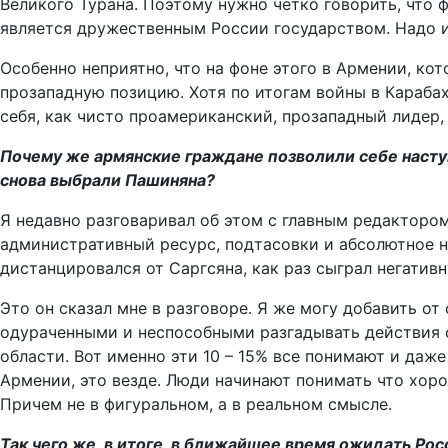
Великого Турана. Поэтому нужно четко говорить, что 
является дружественным России государством. Надо и
Особенно неприятно, что на фоне этого в Армении, ко
прозападную позицию. Хотя по итогам войны в Карабах
себя, как чисто проамериканский, прозападный лидер,
Почему же армянские граждане позволили себе наступ
снова выбрали Пашиняна?
Я недавно разговаривал об этом с главным редактором
административный ресурс, подтасовки и абсолютное н
дистанцировался от Саргсяна, как раз сыграл негатив
Это он сказал мне в разговоре. Я же могу добавить о
одураченными и неспособными разгадывать действия с
области. Вот именно эти 10 – 15% все понимают и даж
Армении, это везде. Люди начинают понимать что хорошо
Причем не в фигуральном, а в реальном смысле.
Так чего же, в итоге, в ближайшее время ожидать Ро