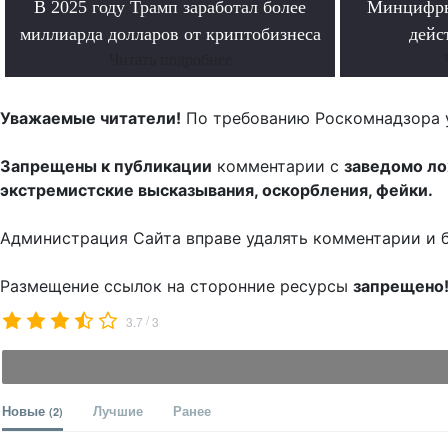
В 2025 году Трамп заработал более
Минцифры
миллиарда долларов от криптобизнеса
дейс
Читать подробнее
Уважаемые читатели!
По требованию Роскомнадзора 
Запрещены к публикации
комментарии с
заведомо л
экстремистские высказывания, оскорбления, фейки.
Администрация Сайта вправе удалять комментарии и 
Размещение ссылок на сторонние ресурсы
запрещено
/
3.7
3
Новые
Лучшие
Ранее
(2)