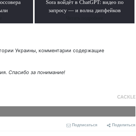
оссовера
Sora войдёт в ChatGPT: видео по
ыли
запросу — и волна дипфейков
е
Читать подробнее
тории Украины, комментарии содержащие
ния.
Спасибо за понимание!
Подписаться
Поделиться