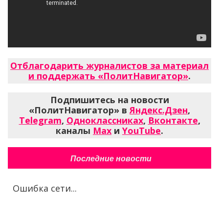
Отблагодарить журналистов за материал
и поддержать «ПолитНавигатор»
.
Подпишитесь на новости
«ПолитНавигатор» в
Яндекс.Дзен
,
Telegram
,
Одноклассниках
,
Вконтакте
,
каналы
Max
и
YouTube
.
Последние новости
Ошибка сети...