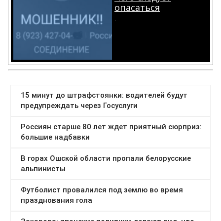
опасаться
.