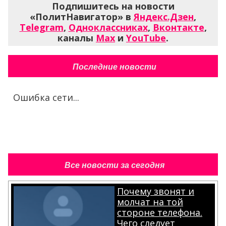
Подпишитесь на новости
«ПолитНавигатор» в
Яндекс.Дзен
,
Telegram
,
Одноклассниках
,
Вконтакте
,
каналы
Max
и
YouTube
.
Последние новости
Ошибка сети...
Все новости за сегодня
Почему звонят и
молчат на той
стороне телефона.
Чего следует