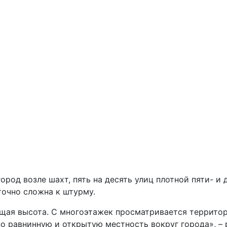
 город возле шахт, пять на десять улиц плотной пяти- 
точно сложна к штурму.
ющая высота. С многоэтажек просматривается территор
о равнинную и открытую местность вокруг города», – 