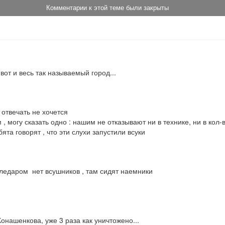
Комментарии к этой теме были закрыты
вот и весь так называемый город...
отвечать не хочется

могу сказать одно : нашим не отказывают ни в технике, ни в кол-ве
та говорят , что эти слухи запустили всуки
ледаром  нет всушников , там сидят наемники

Конашенкова, уже 3 раза как уничтожено...