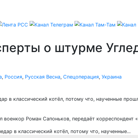
ксперты о штурме Угле
а
,
Россия
,
Русская Весна
,
Спецоперация
,
Украина
едар в классический котёл, потому что, наученные пр
л военкор Роман Сапоньков, передаёт корреспондент 