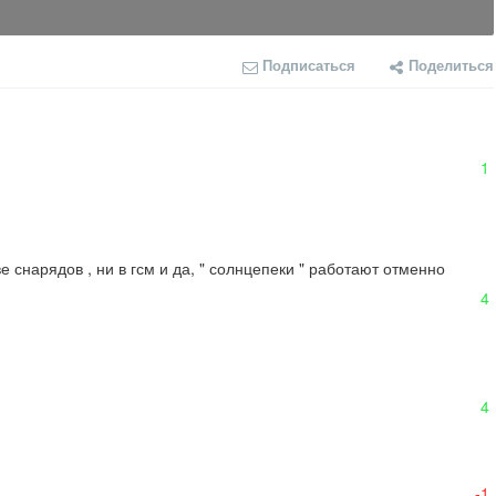
Подписаться
Поделиться
1
 снарядов , ни в гсм и да, " солнцепеки " работают отменно

4
4
-1