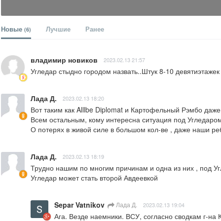
Новые
Лучшие
Ранее
(6)
владимир новиков
2023.02.13 21:57
Угледар стыдно городом назвать..Штук 8-10 девятиэтажек 
Лада Д.
2023.02.13 18:20
Вот таким как Alllbe Diplomat и Картофельный Рэмбо даже 
Всем остальным, кому интересна ситуация под Угледаром , 
О потерях в живой силе в большом кол-ве , даже наши ребя
Лада Д.
2023.02.13 18:19
Трудно нашим по многим причинам и одна из них , под Уг
Угледар может стать второй Авдеевкой
Separ Vatnikov
Лада Д.
2023.02.13 19:04
Ага. Везде наемники. ВСУ, согласно сводкам г-на 