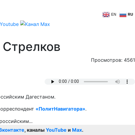
EN
RU
– Стрелков
Просмотров: 4561
оссийским Дагестаном.
 корреспондент
«ПолитНавигатора»
.
Вконтакте
, каналы
YouTube
и
Max
.