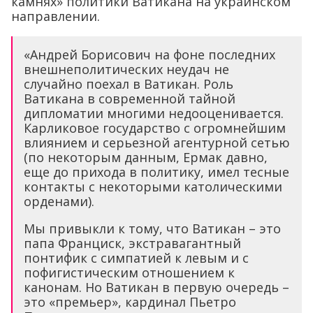
камнях» политики Ватикана на украинском
направлении.
«Андрей Борисович на фоне последних
внешнеполитических неудач не
случайно поехал в Ватикан. Роль
Ватикана в современной тайной
дипломатии многими недооценивается.
Карликовое государство с огромнейшим
влиянием и серьезной агентурной сетью
(по некоторым данным, Ермак давно,
еще до прихода в политику, имел тесные
контакты с некоторыми католическими
орденами).
Мы привыкли к тому, что Ватикан – это
папа Франциск, экстравагантный
понтифик с симпатией к левым и с
пофигистическим отношением к
канонам. Но Ватикан в первую очередь –
это «премьер», кардинал Пьетро