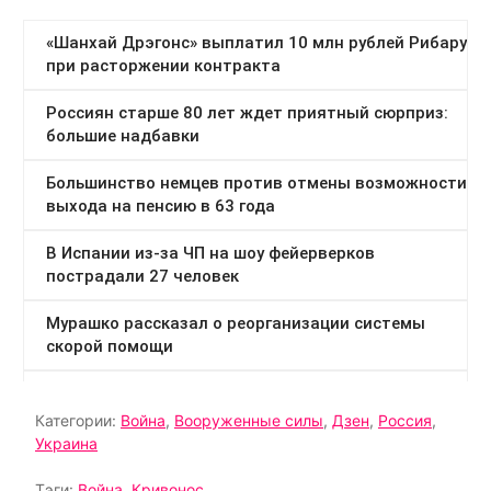
Категории:
Война
,
Вооруженные силы
,
Дзен
,
Россия
,
Украина
Тэги:
Война
,
Кривонос